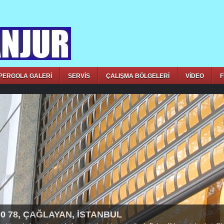
PERGOLA GALERİ
SERVİS
ÇALIŞMA BÖLGELERİ
VİDEO
F
00 78, ÇAĞLAYAN, İSTANBUL