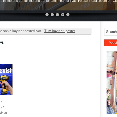
miri, motorlu panjur, motorlu panjur tamiri, panjur fiyatı, Fotoselli kapı sistemleri, O
e sahip kayıtlar gösteriliyor.
Tüm kayıtları göster
aj,
Popul
ur
2 245
şiktaş,