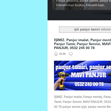
Panjur, panjurcu, panjur yapımı, panjur ta
Fotoselli kapı fiyatları, Fotoselli kapı,
1
2
3
4
5
ipli panjur tamiri
etiketin
İŞİMİZ. Panjur imalat, Panjur mont
Panjur Tamir, Panjur Servisi, MAVİ
PANJUR, 0532 245 00 78
16:00
İŞİMİZ. Panjur imalat, Panjur montaj, Panj
Tamir, Panjur Servisi, MAVİ PANJUR, 053
00 78 panjur servisi şişli, panjur servisi Be