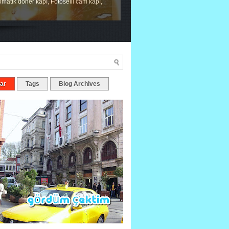
tomatik döner kapı, Fotoselli cam kapı,
ar
Tags
Blog Archives