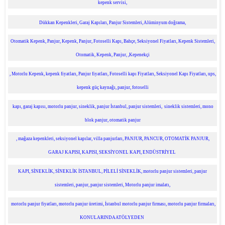
kepenk servisi,
Dükkan Kepenkleri, Garaj Kapıları, Panjur Sistemleri, Alüminyum doğrama,
Otomatik Kepenk, Panjur, Kepenk, Panjur, Fotoselli Kapı, Bahçe, Seksiyonel Fiyatları, Kepenk Sistemleri,
Otomatik, Kepenk, Panjur, ,Kepenekçi
, Motorlu Kepenk, kepenk fiyatları, Panjur fiyatları, Fotoselli kapı Fiyatları, Seksiyonel Kapı Fiyatları, ups,
kepenk güç kaynağı, panjur, fotoselli
kapı, garaj kapısı, motorlu panjur, sineklik, panjur İstanbul, panjur sistemleri, sineklik sistemleri, mono
blok panjur, otomatik panjur
, mağaza kepenkleri, seksiyonel kapılar, villa panjurları, PANJUR, PANCUR, OTOMATİK PANJUR,
GARAJ KAPISI, KAPISI, SEKSİYONEL KAPI, ENDÜSTRİYEL
KAPI, SİNEKLİK, SİNEKLİK İSTANBUL, PİLELİ SİNEKLİK, motorlu panjur sistemleri, panjur
sistemleri, panjur, panjur sistemleri, Motorlu panjur imalatı,
motorlu panjur fiyatları, motorlu panjur üretimi, İstanbul motorlu panjur firması, motorlu panjur firmaları,
KONULARINDA ATÖLYEDEN