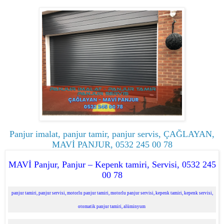
Panjur imalat, panjur tamir, panjur servis, ÇAĞLAYAN,
MAVİ PANJUR, 0532 245 00 78
MAVİ Panjur, Panjur – Kepenk tamiri, Servisi, 0532 245
00 78
panjur tamiri, panjur servisi, motorlu panjur tamiri, motorlu panjur servisi, kepenk tamiri, kepenk servisi,
otomatik panjur tamiri, alüminyum