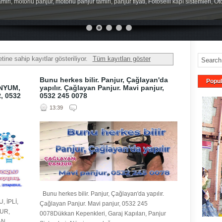
miri, motorlu panjur, motorlu panjur tamiri, panjur fiyatı, Fotoselli kapı sistemleri, O
tine sahip kayıtlar gösteriliyor.
Tüm kayıtları göster
Bunu herkes bilir. Panjur, Çağlayan'da
Popul
İNYUM,
yapılır. Çağlayan Panjur. Mavi panjur,
, 0532
0532 245 0078
13:39
Bunu herkes bilir. Panjur, Çağlayan'da yapılır.
 İPLİ,
Çağlayan Panjur. Mavi panjur, 0532 245
UR,
0078Dükkan Kepenkleri, Garaj Kapıları, Panjur
AN,