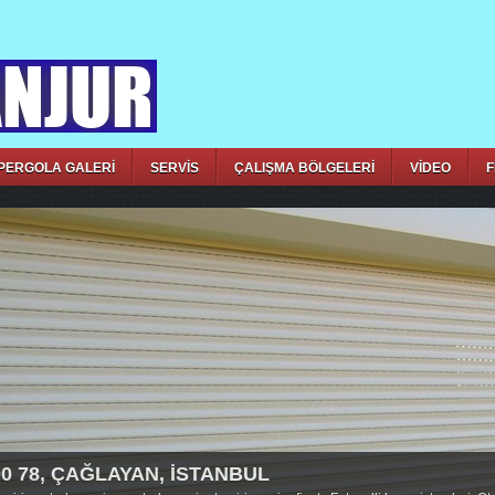
PERGOLA GALERİ
SERVİS
ÇALIŞMA BÖLGELERİ
VİDEO
F
00 78, ÇAĞLAYAN, İSTANBUL