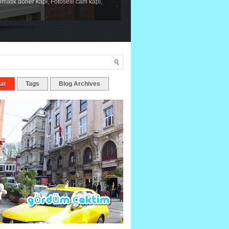
tomatik döner kapı, Fotoselli cam kapı,
ar
Tags
Blog Archives