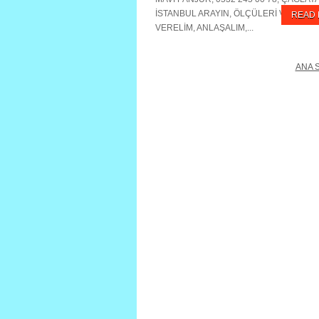
İSTANBUL ARAYIN, ÖLÇÜLERİ VERİN, Fİ
READ
VERELİM, ANLAŞALIM,...
Devamı »
ANA 