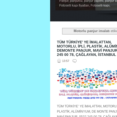
Panjur, panjurcu, panjur yapımı, panjur ta
Fotoselli kapı fiyatları, Fotoselli kapı,
1
2
3
4
5
Motorlu panjur imalatı
etike
TÜM TÜRKİYE’ YE İMALATTAN,
MOTORLU, İPLİ, PLASTİK, ALÜM
DEMONTE PANJUR, MAVİ PANJUR
245 00 78, ÇAĞLAYAN, İSTANBUL
13:57
TÜM TÜRKİYE’ YE İMALATTAN, MOTORLU,
PLASTİK, ALÜMİNYUM, DE MONTE PANJ
MAVİ PANJUR, 0532 245 00 78, ÇAĞLAY