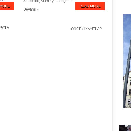
Sistemleri, Alüminyum doğra...
YATI
 MORE
READ MORE
Devamı »
SAYFA
ÖNCEKI KAYITLAR