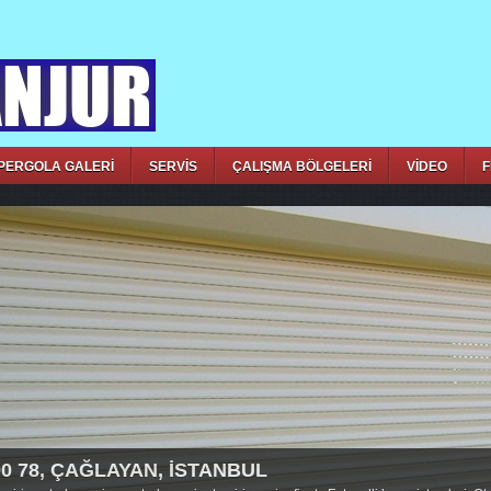
PERGOLA GALERİ
SERVİS
ÇALIŞMA BÖLGELERİ
VİDEO
F
00 78, ÇAĞLAYAN, İSTANBUL