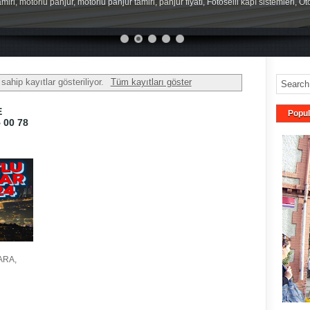
miri, motorlu panjur, motorlu panjur tamiri, panjur fiyatı, Fotoselli kapı sistemleri, O
 sahip kayıtlar gösteriliyor.
Tüm kayıtları göster
E
Popul
 00 78
ARA,