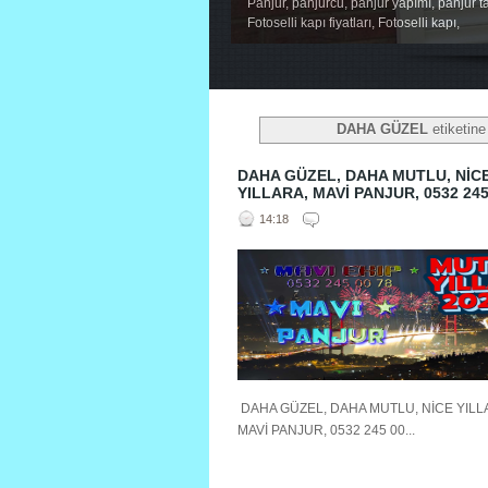
Panjur, panjurcu, panjur yapımı, panjur ta
Fotoselli kapı fiyatları, Fotoselli kapı,
1
2
3
4
5
DAHA GÜZEL
etiketine
DAHA GÜZEL, DAHA MUTLU, NİC
YILLARA, MAVİ PANJUR, 0532 245
14:18
DAHA GÜZEL, DAHA MUTLU, NİCE YILL
MAVİ PANJUR, 0532 245 00...