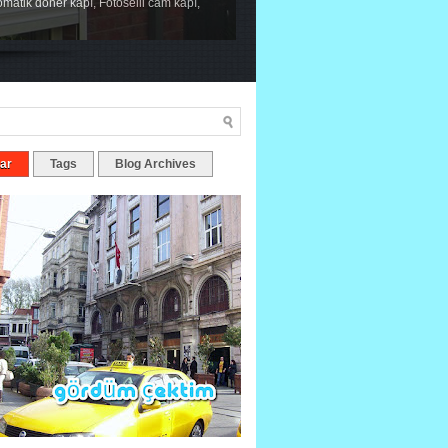
tomatik döner kapı, Fotoselli cam kapı,
ar
Tags
Blog Archives