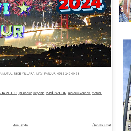
 MUTLU, NİCE YILLARA, MAVİ PANJUR, 0532 245 00 78
AHA MUTLU
,
İpli panjur
,
kepenk
,
MAVİ PANJUR
,
motorlu kepenk
,
motorlu
Ana Sayfa
Önceki Kayıt