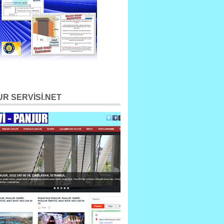
R SERVİSİ.NET