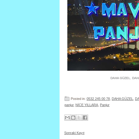
DAHA GÜZEL, DAHA
Posted in:
0532 245 00 78
,
DAHA GÜZEL
,
D
panjur
,
NİCE YILLARA
,
Panjur
Sonraki Kayıt