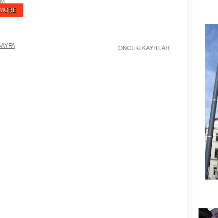
M,
 MORE
SAYFA
ÖNCEKI KAYITLAR