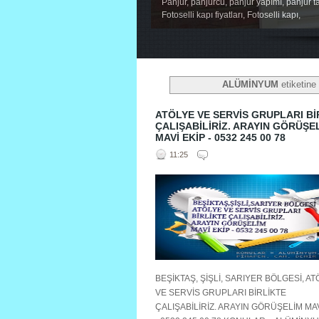
Panjur, panjurcu, panjur yapımı, panjur ta
Panjur, panjurcu, panjur yapımı, panjur ta
Fotoselli kapı fiyatları, Fotoselli kapı,
Fotoselli kapı fiyatları, Fotoselli kapı,
1
2
3
4
5
ALÜMİNYUM
etiketine 
ATÖLYE VE SERVİS GRUPLARI Bİ
ÇALIŞABİLİRİZ. ARAYIN GÖRÜŞE
MAVİ EKİP - 0532 245 00 78
11:25
BEŞİKTAŞ, ŞİŞLİ, SARIYER BÖLGESİ, A
VE SERVİS GRUPLARI BİRLİKTE
ÇALIŞABİLİRİZ. ARAYIN GÖRÜŞELİM MAV