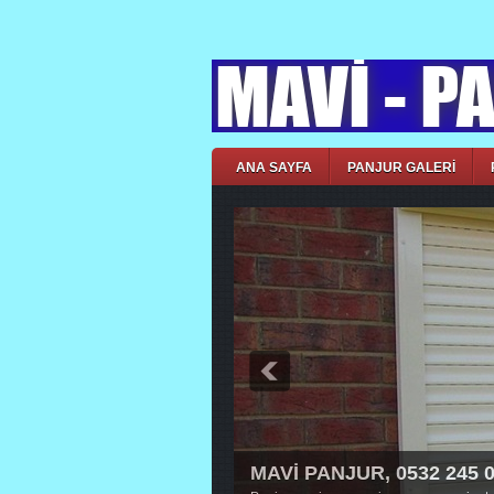
ANA SAYFA
PANJUR GALERİ
MAVİ PANJUR, 0532 245 
MAVİ PANJUR, 0532 245 