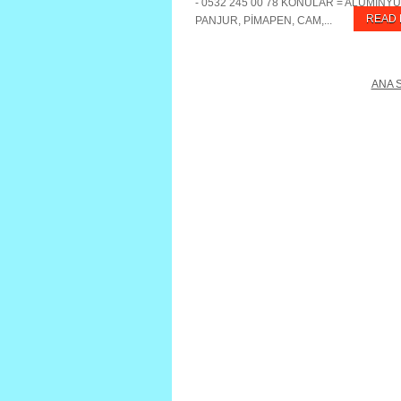
- 0532 245 00 78 KONULAR = ALÜMİNYU
READ
PANJUR, PİMAPEN, CAM,...
ANA 