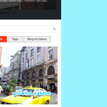
tomatik döner kapı, Fotoselli cam kapı,
ar
Tags
Blog Archives