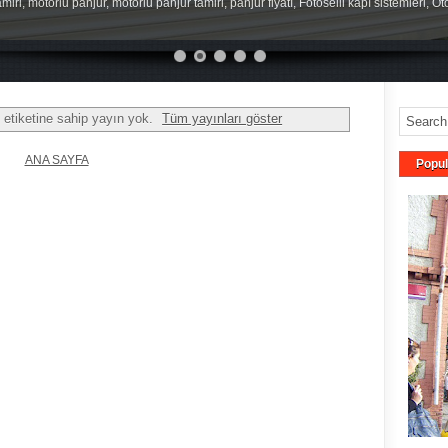
miri, motorlu panjur, motorlu panjur tamiri, panjur fiyatı, Fotoselli kapı sistemleri, O
etiketine sahip yayın yok.
Tüm yayınları göster
ANA SAYFA
Popul