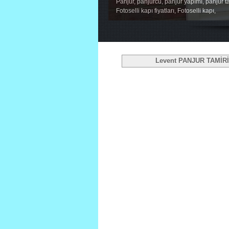
Panjur, panjurcu, panjur yapımı, panjur ta
Fotoselli kapı fiyatları, Fotoselli kapı,
1
2
3
4
5
Levent PANJUR TAMİRİ