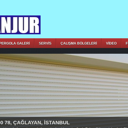
PERGOLA GALERİ
SERVİS
ÇALIŞMA BÖLGELERİ
VİDEO
F
00 78, ÇAĞLAYAN, İSTANBUL