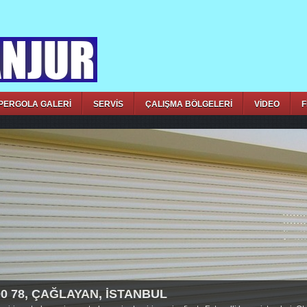
PERGOLA GALERİ
SERVİS
ÇALIŞMA BÖLGELERİ
VİDEO
F
00 78, ÇAĞLAYAN, İSTANBUL