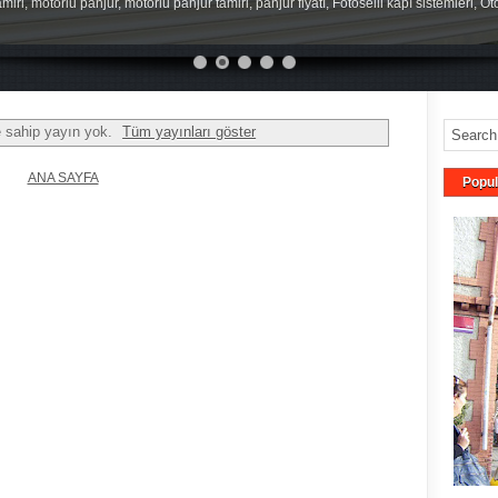
miri, motorlu panjur, motorlu panjur tamiri, panjur fiyatı, Fotoselli kapı sistemleri, O
e sahip yayın yok.
Tüm yayınları göster
ANA SAYFA
Popul