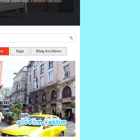
tomatik döner kapı, Fotoselli cam kapı,
ar
Tags
Blog Archives