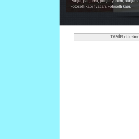
Panjur, panjurcu, panjur yapımı, panjur ta
Fotoselli kapı fiyatları, Fotoselli kapı,
1
2
3
4
5
TAMİR
etiketin