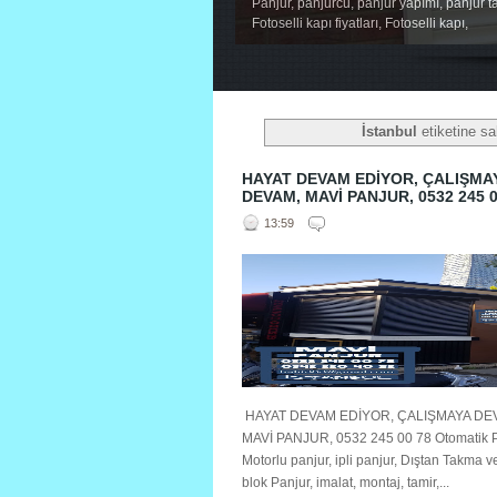
Panjur, panjurcu, panjur yapımı, panjur ta
Fotoselli kapı fiyatları, Fotoselli kapı,
1
2
3
4
5
İstanbul
etiketine sah
HAYAT DEVAM EDİYOR, ÇALIŞMA
DEVAM, MAVİ PANJUR, 0532 245 0
13:59
HAYAT DEVAM EDİYOR, ÇALIŞMAYA DE
MAVİ PANJUR, 0532 245 00 78 Otomatik P
Motorlu panjur, ipli panjur, Dıştan Takma 
blok Panjur, imalat, montaj, tamir,...