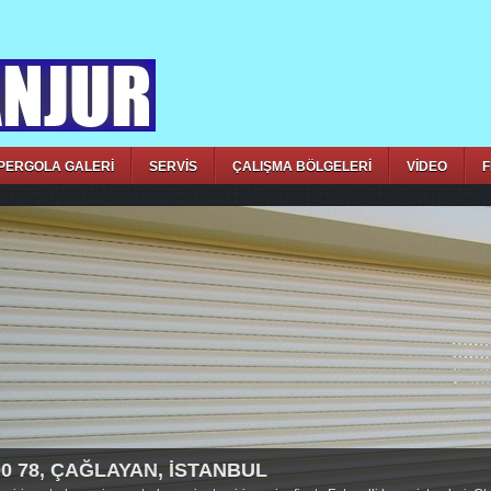
PERGOLA GALERİ
SERVİS
ÇALIŞMA BÖLGELERİ
VİDEO
F
00 78, ÇAĞLAYAN, İSTANBUL