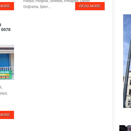
Panjur, Pergola, Sineklik, Pimapen, Demir
 MORE
READ MORE
Doğrama, İşleri...
R
 0078
R,
njur,
,
 MORE