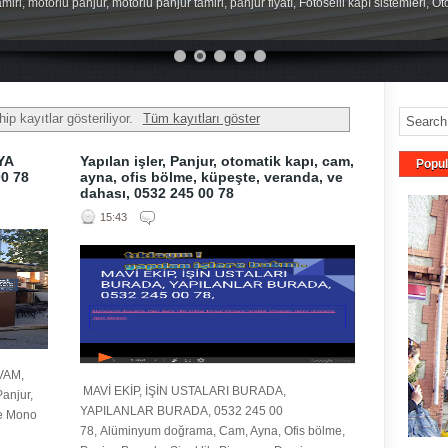
miri, motorlu panjur, motorlu panjur tamiri, panjur fiyatı, Fotoselli kapı sistemleri, O
ip kayıtlar gösteriliyor.
Tüm kayıtları göster
YA
Yapılan işler, Panjur, otomatik kapı, cam,
Popul
0 78
ayna, ofis bölme, küpeşte, veranda, ve
dahası, 0532 245 00 78
15:43
VAM,
MAVİ EKİP, İŞİN USTALARI BURADA,
anjur,
YAPILANLAR BURADA, 0532 245 00
ve Mono
78, Alüminyum doğrama, Cam, Ayna, Ofis bölme,