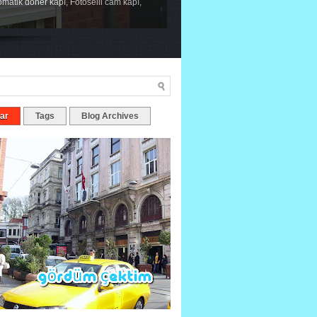
tomatik döner kapı, Fotoselli cam kapı,
ar
Tags
Blog Archives