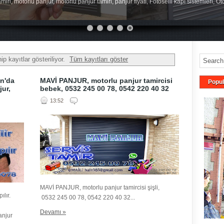
miri, motorlu panjur, motorlu panjur tamiri, panjur fiyatı, Fotoselli kapı sistemleri, O
ip kayıtlar gösteriliyor.
Tüm kayıtları göster
an'da
MAVİ PANJUR, motorlu panjur tamircisi
Popul
jur,
bebek, 0532 245 00 78, 0542 220 40 32
13:52
MAVİ PANJUR, motorlu panjur tamircisi şişli,
lır.
0532 245 00 78, 0542 220 40 32...
Devamı »
anjur