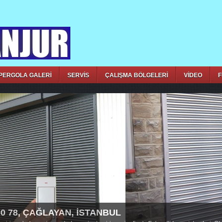
PERGOLA GALERİ
SERVİS
ÇALIŞMA BÖLGELERİ
VİDEO
F
00 78, ÇAĞLAYAN, İSTANBUL