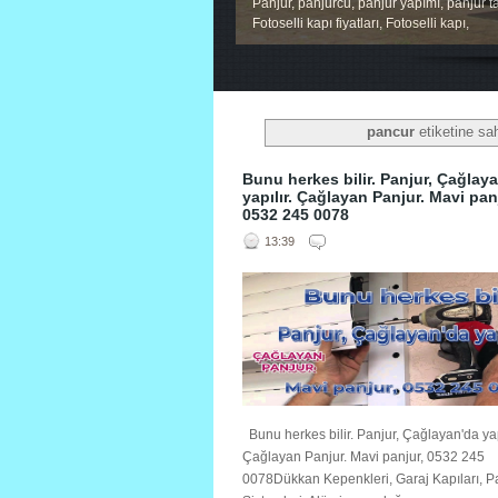
Panjur, panjurcu, panjur yapımı, panjur ta
Fotoselli kapı fiyatları, Fotoselli kapı,
1
2
3
4
5
pancur
etiketine sah
Bunu herkes bilir. Panjur, Çağlay
yapılır. Çağlayan Panjur. Mavi pan
0532 245 0078
13:39
Bunu herkes bilir. Panjur, Çağlayan'da yapı
Çağlayan Panjur. Mavi panjur, 0532 245
0078Dükkan Kepenkleri, Garaj Kapıları, P