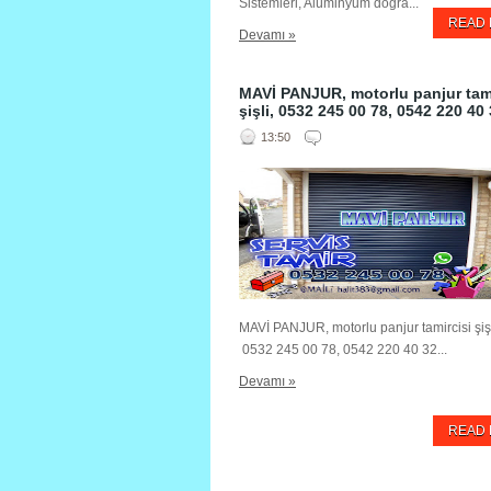
Sistemleri, Alüminyum doğra...
READ
Devamı »
MAVİ PANJUR, motorlu panjur tami
şişli, 0532 245 00 78, 0542 220 40
13:50
MAVİ PANJUR, motorlu panjur tamircisi şişl
0532 245 00 78, 0542 220 40 32...
Devamı »
READ