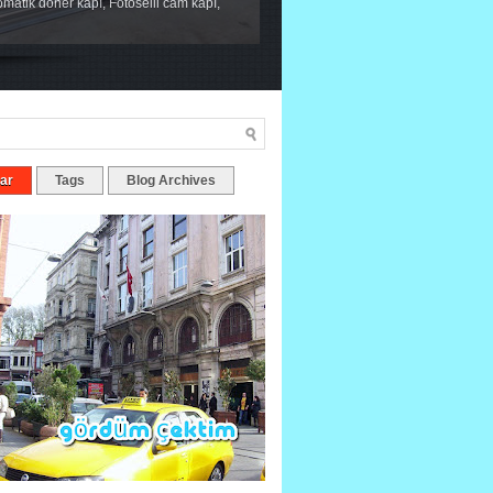
tomatik döner kapı, Fotoselli cam kapı,
ar
Tags
Blog Archives