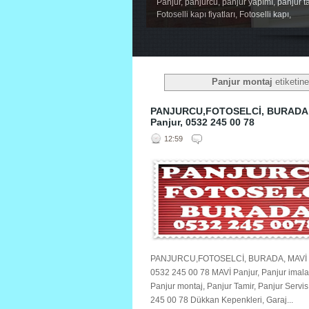
Panjur, panjurcu, panjur yapımı, panjur ta
Fotoselli kapı fiyatları, Fotoselli kapı,
1
2
3
4
5
Panjur montaj
etiketine
PANJURCU,FOTOSELCİ, BURADA,
Panjur, 0532 245 00 78
12:59
PANJURCU,FOTOSELCİ, BURADA, MAVİ P
0532 245 00 78 MAVİ Panjur, Panjur imala
Panjur montaj, Panjur Tamir, Panjur Servi
245 00 78 Dükkan Kepenkleri, Garaj...