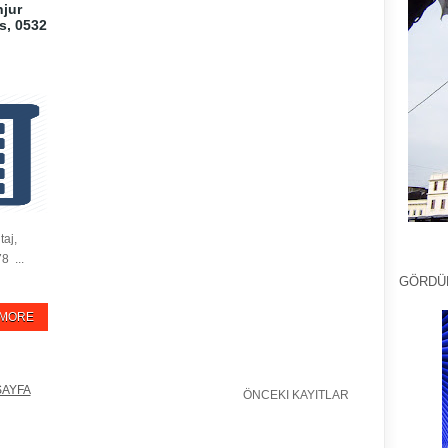
njur
s, 0532
taj,
8 ...
GÖRDÜ
 MORE
SAYFA
ÖNCEKI KAYITLAR