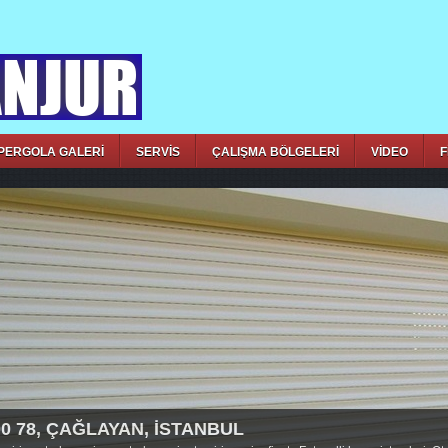
PERGOLA GALERİ
SERVİS
ÇALIŞMA BÖLGELERİ
VİDEO
F
00 78, ÇAĞLAYAN, İSTANBUL