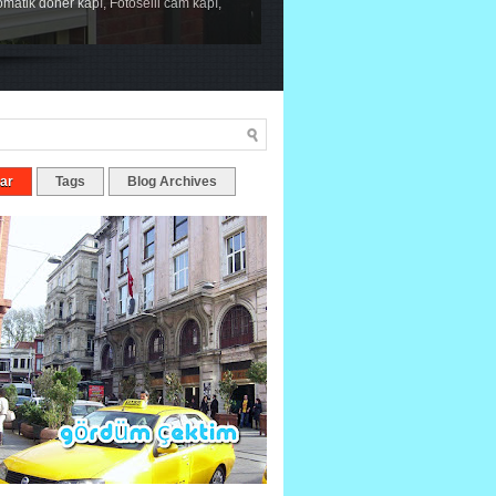
tomatik döner kapı, Fotoselli cam kapı,
ar
Tags
Blog Archives