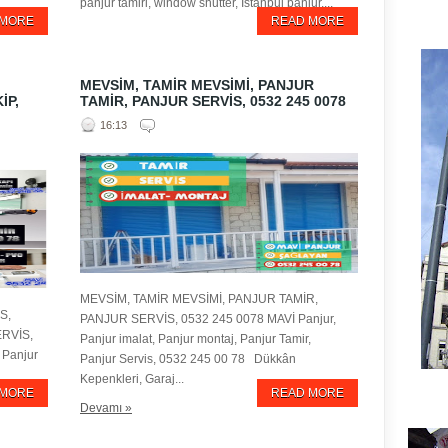
panjur tamiri, window shutter, İstanbul panjur,...
 MORE
READ MORE
MEVSİM, TAMİR MEVSİMİ, PANJUR
İP,
TAMİR, PANJUR SERVİS, 0532 245 0078
16:13
MEVSİM, TAMİR MEVSİMİ, PANJUR TAMİR,
S,
PANJUR SERVİS, 0532 245 0078 MAVİ Panjur,
ERVİS,
Panjur imalat, Panjur montaj, Panjur Tamir,
, Panjur
Panjur Servis, 0532 245 00 78 Dükkân
Kepenkleri, Garaj...
 MORE
READ MORE
Devamı »