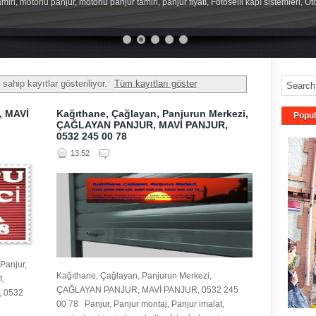
miri, motorlu panjur, motorlu panjur tamiri, panjur fiyatı, Fotoselli kapı sistemleri, O
 sahip kayıtlar gösteriliyor.
Tüm kayıtları göster
 MAVİ
Kağıthane, Çağlayan, Panjurun Merkezi,
Popul
ÇAĞLAYAN PANJUR, MAVİ PANJUR,
0532 245 00 78
13:52
anjur,
Kağıthane, Çağlayan, Panjurun Merkezi,
t,
ÇAĞLAYAN PANJUR, MAVİ PANJUR, 0532 245
s, 0532
00 78 Panjur, Panjur montaj, Panjur imalat,