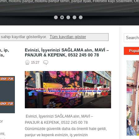
miri, motorlu panjur, motorlu panjur tamiri, panjur fiyatı, Fotoselli kapı sistemleri, O
 sahip kayıtlar gösteriliyor.
Tüm kayıtları göster
, ip,
Evinizi, İşyerinizi SAĞLAMA alın, MAVİ –
Popul
is,
PANJUR & KEPENK, 0532 245 00 78
15:27
Evinizi, İşyerinizi SAĞLAMA alın, MAVİ –
or
PANJUR & KEPENK, 0532 245 00 78
Günümüzde güvenlik daha da önemli hale geldi,
mi,
panjur ve kepenk evinizin, iş yerinizin