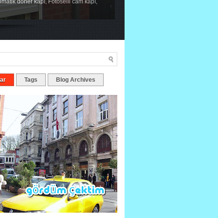
tomatik döner kapı, Fotoselli cam kapı,
ar
Tags
Blog Archives