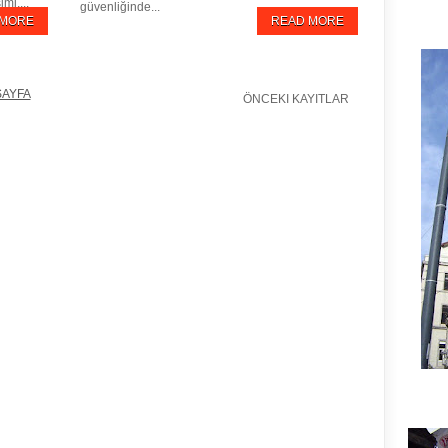
mi,...
güvenliğinde...
 MORE
READ MORE
SAYFA
ÖNCEKI KAYITLAR