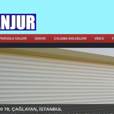
PERGOLA GALERİ
SERVİS
ÇALIŞMA BÖLGELERİ
VİDEO
F
00 78, ÇAĞLAYAN, İSTANBUL