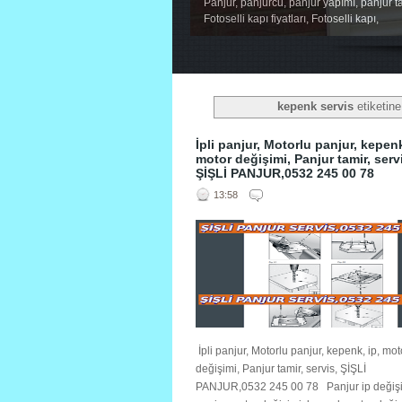
Panjur, panjurcu, panjur yapımı, panjur ta
Fotoselli kapı fiyatları, Fotoselli kapı,
1
2
3
4
5
kepenk servis
etiketine
İpli panjur, Motorlu panjur, kepenk
motor değişimi, Panjur tamir, serv
ŞİŞLİ PANJUR,0532 245 00 78
13:58
İpli panjur, Motorlu panjur, kepenk, ip, mot
değişimi, Panjur tamir, servis, ŞİŞLİ
PANJUR,0532 245 00 78 Panjur ip değişi