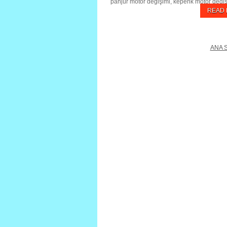
panjur motor değişimi, kepenk motor değişi
READ
ANA 