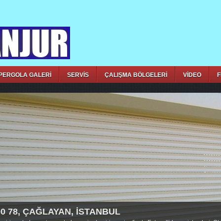
PERGOLA GALERİ
SERVİS
ÇALIŞMA BÖLGELERİ
VİDEO
F
00 78, ÇAĞLAYAN, İSTANBUL