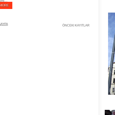
mi,...
 MORE
SAYFA
ÖNCEKI KAYITLAR