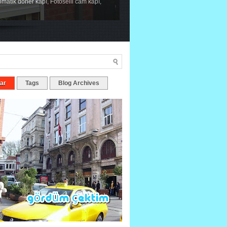
tomatik döner kapı, Fotoselli cam kapı,
ar
Tags
Blog Archives