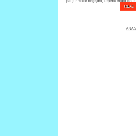
panjur motor değişimi, kepenk motor değişi
READ
ANA 