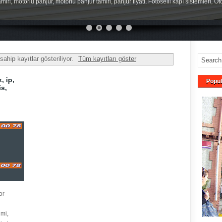
miri, motorlu panjur, motorlu panjur tamiri, panjur fiyatı, Fotoselli kapı sistemleri, O
sahip kayıtlar gösteriliyor.
Tüm kayıtları göster
, ip,
Popul
is,
or
mi,