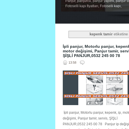
Panjur, panjurcu, panjur yapımı, panjur ta
Fotoselli kapı fiyatları, Fotoselli kapı,
1
2
3
4
5
kepenk tamir
etiketine 
İpli panjur, Motorlu panjur, kepenk
motor değişimi, Panjur tamir, serv
ŞİŞLİ PANJUR,0532 245 00 78
13:58
İpli panjur, Motorlu panjur, kepenk, ip, mot
değişimi, Panjur tamir, servis, ŞİŞLİ
PANJUR,0532 245 00 78 Panjur ip değişi