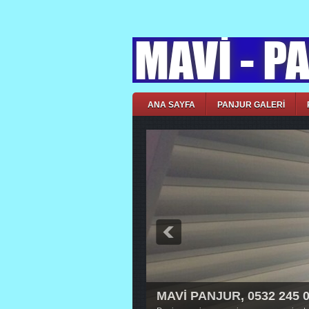
ANA SAYFA
PANJUR GALERİ
MAVİ PANJUR, 0532 245 
MAVİ PANJUR, 0532 245 