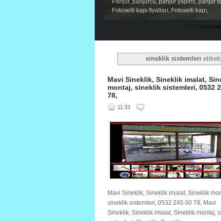
Panjur, panjurcu, panjur yapımı, panjur ta
Panjur, panjurcu, panjur yapımı, panjur ta
Fotoselli kapı fiyatları, Fotoselli kapı,
Fotoselli kapı fiyatları, Fotoselli kapı,
1
2
3
4
5
sineklik sistemleri
etiketi
Mavi Sineklik, Sineklik imalat, Sin
montaj, sineklik sistemleri, 0532 
78,
11:33
Mavi Sineklik, Sineklik imalat, Sineklik mon
sineklik sistemleri, 0532 245 00 78, Mavi
Sineklik, Sineklik imalat, Sineklik montaj, s