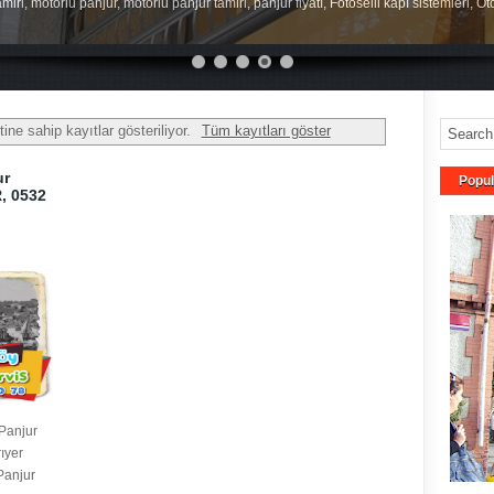
miri, motorlu panjur, motorlu panjur tamiri, panjur fiyatı, Fotoselli kapı sistemleri, O
tine sahip kayıtlar gösteriliyor.
Tüm kayıtları göster
ur
Popul
R, 0532
 Panjur
ıyer
 Panjur