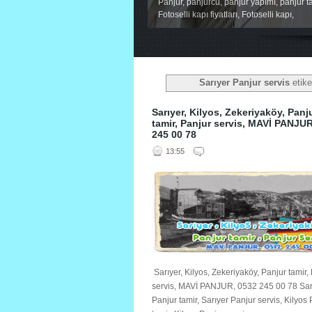
Panjur, panjurcu, panjur yapımı, panjur ta
Fotoselli kapı fiyatları, Fotoselli kapı,
1
2
3
4
5
Sarıyer Panjur servis
etike
Sarıyer, Kilyos, Zekeriyaköy, Panj
tamir, Panjur servis, MAVİ PANJU
245 00 78
13:55
Sarıyer, Kilyos, Zekeriyaköy, Panjur tamir,
servis, MAVİ PANJUR, 0532 245 00 78 Sar
Panjur tamir, Sarıyer Panjur servis, Kilyos