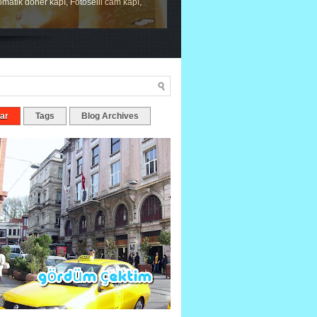
tomatik döner kapı, Fotoselli cam kapı,
ar
Tags
Blog Archives