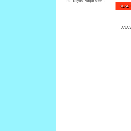
tamir, Kilyos Panjur servis,...
READ
ANA 