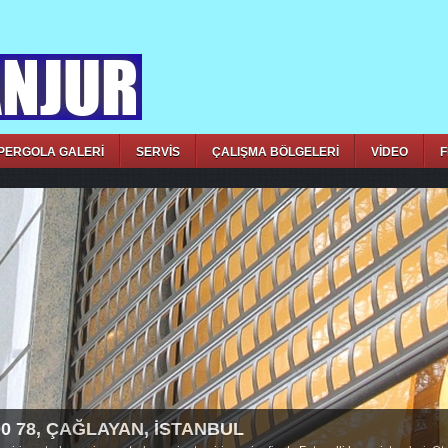
PERGOLA GALERİ
SERVİS
ÇALIŞMA BÖLGELERİ
VİDEO
F
00 78, ÇAĞLAYAN, İSTANBUL