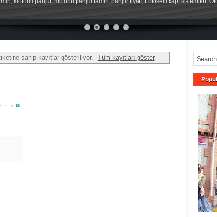
miri, motorlu panjur, motorlu panjur tamiri, panjur fiyatı, Fotoselli kapı sistemleri, O
iketine sahip kayıtlar gösteriliyor.
Tüm kayıtları göster
Popul