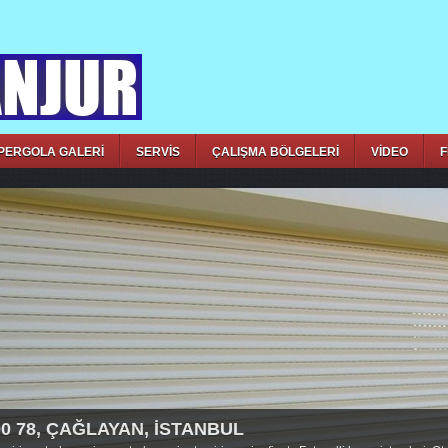
PERGOLA GALERİ
SERVİS
ÇALIŞMA BÖLGELERİ
VİDEO
F
00 78, ÇAĞLAYAN, İSTANBUL