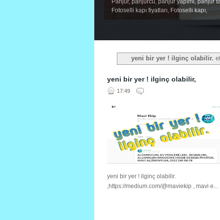
Panjur, panjurcu, panjur yapımı, panjur ta
Fotoselli kapı fiyatları, Fotoselli kapı,
1
2
3
4
5
yeni bir yer ! ilginç olabilir.
et
yeni bir yer ! ilginç olabilir,
17:49
yeni bir yer ! ilginç olabilir.
,https://medium.com/@maviekip , mavi e...