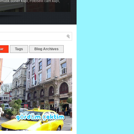
tomatik döner kapı, Fotoselli cam kapı,
ar
Tags
Blog Archives