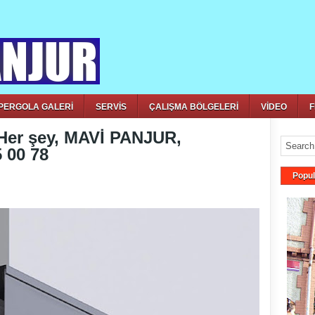
PERGOLA GALERİ
SERVİS
ÇALIŞMA BÖLGELERİ
VİDEO
F
er şey, MAVİ PANJUR,
 00 78
Popul