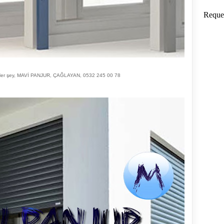
r şey, MAVİ PANJUR, ÇAĞLAYAN, 0532 245 00 78