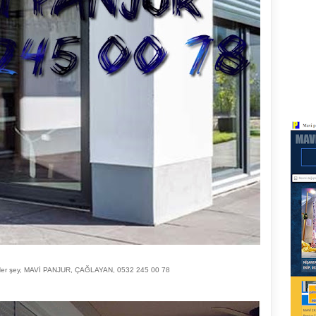
r şey, MAVİ PANJUR, ÇAĞLAYAN, 0532 245 00 78