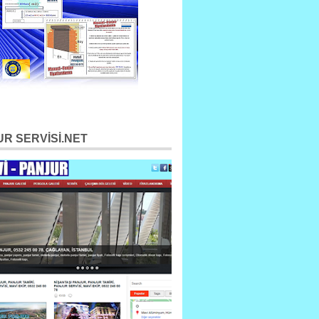
R SERVİSİ.NET