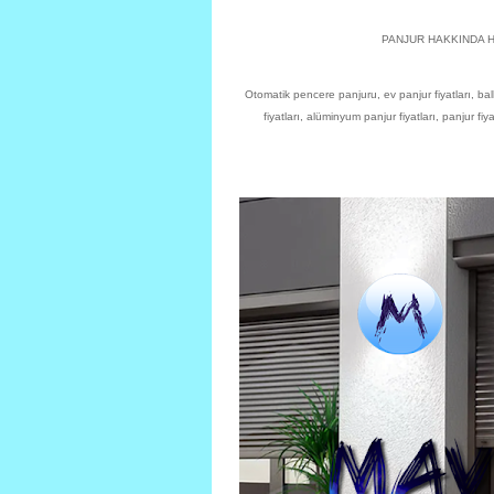
PANJUR HAKKINDA He
Otomatik pencere panjuru, ev panjur fiyatları, ba
fiyatları, alüminyum panjur fiyatları, panj