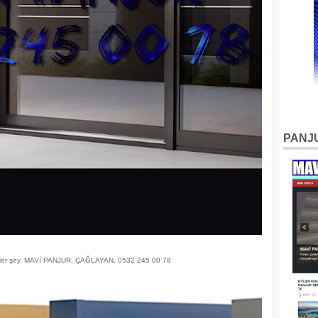
PANJU
r şey, MAVİ PANJUR, ÇAĞLAYAN, 0532 245 00 78